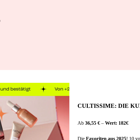
S
CULTISSIME: DIE 
Ab
36,55 €
–
Wert: 182€
Die
Favoriten aus 2025
! 10 v