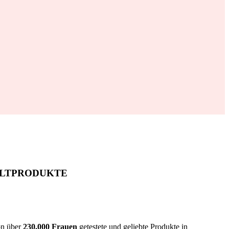
KULTPRODUKTE
on über
230.000 Frauen
getestete und geliebte Produkte in