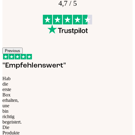
4,7 / 5
Previous
"Empfehlenswert"
Hab
die
erste
Box
erhalten,
une
bin
richtig
begeistert.
Die
Produkte