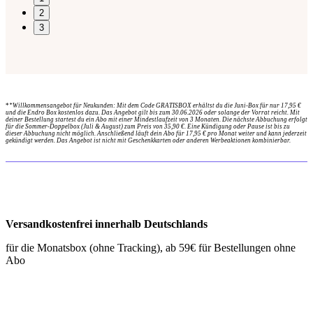
2
3
*
*Willkommensangebot für Neukunden: Mit dem Code GRATISBOX erhältst du die Juni-Box für nur 17,95 €
und die Endro Box kostenlos dazu. Das Angebot gilt bis zum 30.06.2026 oder solange der Vorrat reicht. Mit
deiner Bestellung startest du ein Abo mit einer Mindestlaufzeit von 3 Monaten. Die nächste Abbuchung erfolgt
für die Sommer-Doppelbox (Juli & August) zum Preis von 35,90 €. Eine Kündigung oder Pause ist bis zu
dieser Abbuchung nicht möglich. Anschließend läuft dein Abo für 17,95 € pro Monat weiter und kann jederzeit
gekündigt werden. Das Angebot ist nicht mit Geschenkkarten oder anderen Werbeaktionen kombinierbar.
Versandkostenfrei innerhalb Deutschlands
für die Monatsbox (ohne Tracking), ab 59€ für Bestellungen ohne
Abo