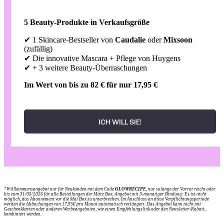
5 Beauty-Produkte in Verkaufsgröße
✔ 1 Skincare-Bestseller von
Caudalie
oder
Mixsoon
(zufällig)
✔ Die innovative Mascara + Pflege von Huygens
✔ + 3 weitere Beauty-Überraschungen
Im Wert von bis zu 82 € für nur 17,95 €
ICH WILL SIE!
*
Willkommensangebot nur für Neukunden mit dem Code
GLOWRECIPE
, nur solange der Vorrat reicht oder
bis zum 31/03/2026 für alle Bestellungen der März Box. Angebot mit 3-monatiger Bindung: Es ist nicht
möglich, das Abonnement vor die Mai Box zu unterbrechen. Im Anschluss an diese Verpflichtungsperiode
werden die Abbuchungen von 17,95€ pro Monat automatisch verlängert. Das Angebot kann nicht mit
Geschenkkarten oder anderen Werbeangeboten, wie einen Empfehlungslink oder den Newsletter-Rabatt,
kombiniert werden.