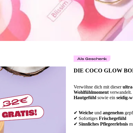
Als Geschenk
DIE COCO GLOW BO
Verwöhne dich mit dieser
ultra
Wohlfühlmoment
verwandelt. 
Hautgefühl
sowie ein
seidig-w
✔
Weiche
und
angenehm
gepf
✔ Sofortiges
Frischegefühl
✔
Sinnliches Pflegeerlebnis
mi