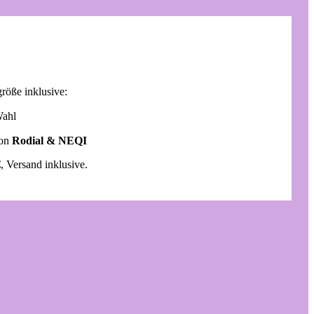
röße inklusive:
Wahl
von
Rodial & NEQI
€
, Versand inklusive.